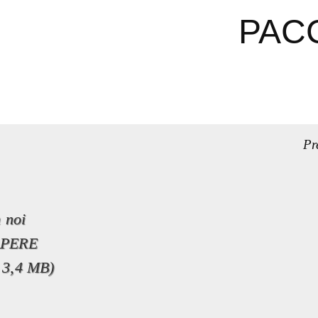
PAC
Pr
 noi
APERE
 3,4 MB)