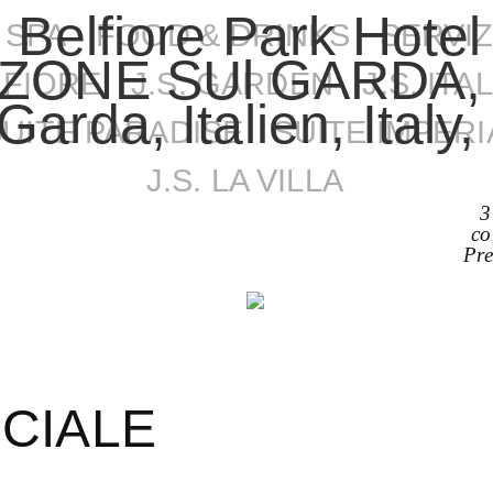
SPA
FOOD & DRINKS
SERVIZ
FIORE
J.S. GARDEN
J.S. IT
PAC
SUITE PARADISE
SUITE IMPERI
J.S. LA VILLA
3
co
Pre
CIALE