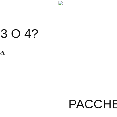
3 O 4?
dì.
PACCH