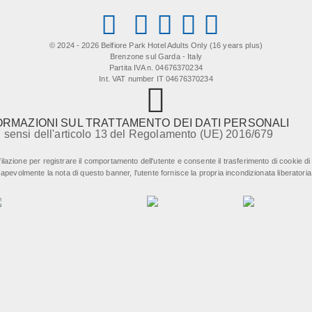
© 2024 - 2026 Belfiore Park Hotel Adults Only (16 years plus)
Brenzone sul Garda - Italy
Partita IVA n. 04676370234
Int. VAT number IT 04676370234
ORMAZIONI SUL TRATTAMENTO DEI DATI PERSONALI
i sensi dell'articolo 13 del Regolamento (UE) 2016/679
lazione per registrare il comportamento dell'utente e consente il trasferimento di cookie di ter
olmente la nota di questo banner, l'utente fornisce la propria incondizionata liberatoria a