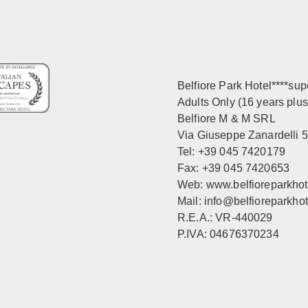
Belfiore Park Hotel****sup
Adults Only (16 years plus
Belfiore M & M SRL
Via Giuseppe Zanardelli 5
Tel: +39 045 7420179
Fax: +39 045 7420653
Web:
www.belfioreparkho
Mail:
info@belfioreparkho
R.E.A.: VR-440029
P.IVA: 04676370234