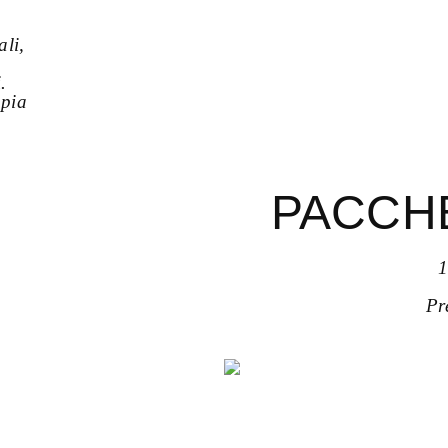
ali,
.
pia
PACCHE
1
Pr