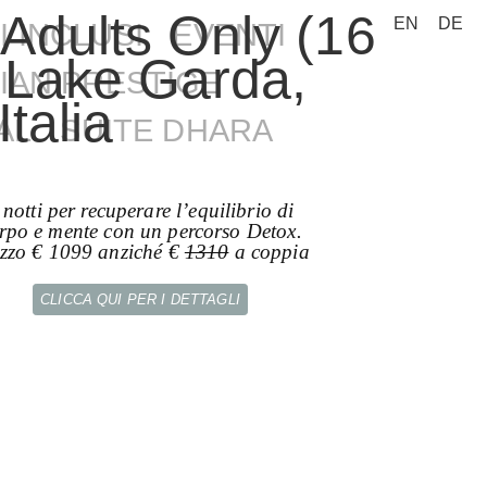
Seleziona la tua l
EN
DE
I INCLUSI
EVENTI
ALIAN PRESTIGE
CHETTO DETOX
AL
SUITE DHARA
Bio-Sauna (bagno secco all’olivo)
 notti per recuperare l’equilibrio di
rpo e mente con un percorso Detox.
zzo € 1099 anziché €
1310
a coppia
CLICCA QUI PER I DETTAGLI