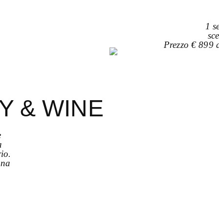
1 s
sc
Prezzo € 899 
Y & WINE
e
a
rio.
ona