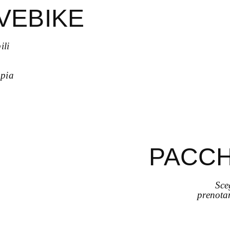
VEBIKE
ili
pia
PACCH
Sce
prenotan