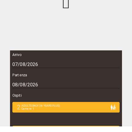
Arrivo
Partenza
Ospiti
2
ADULTS ONLY (16 YEARS PLUS)
Camere
:
1
CONTROLLA DISPONIBILITÀ