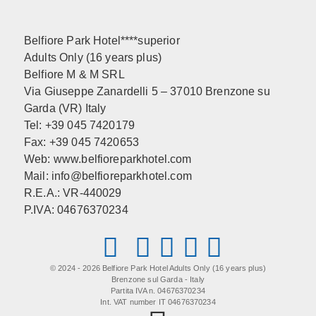
Belfiore Park Hotel****superior
Adults Only (16 years plus)
Belfiore M & M SRL
Via Giuseppe Zanardelli 5 – 37010 Brenzone su
Garda (VR) Italy
Tel: +39 045 7420179
Fax: +39 045 7420653
Web:
www.belfioreparkhotel.com
Mail:
info@belfioreparkhotel.com
R.E.A.: VR-440029
P.IVA: 04676370234
© 2024 - 2026 Belfiore Park Hotel Adults Only (16 years plus)
Brenzone sul Garda - Italy
Partita IVA n. 04676370234
Int. VAT number IT 04676370234